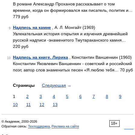
В романе Александр Проханов рассказывает о том
времени, когда он формировался как писатель, политик и…
779 руб
Надпись на камне
, А. Л. Монгайт (1969)
9
Увлекательная история открытия и изучения древнейшей
русской надписи -знаменитого Тмутараканского камня…
220 руб
Надпись на книге. Лирика
, Константин Ваншенкин (1960)
10
Константин Яковлевич Ваншенкин - советский и российский
поэт, автор слов знаменитых песен «Я люблю тебя… 70 руб
Страницы
Следующая
→
1
2
3
4
5
6
7
8
9
10
11
12
13
© Академик, 2000-2026
18+
Обратная связь:
Техподдержка
,
Реклама на сайте